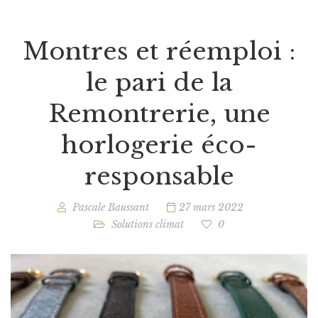
Montres et réemploi :
le pari de la
Remontrerie, une
horlogerie éco-
responsable
Pascale Baussant
27 mars 2022
Solutions climat
0