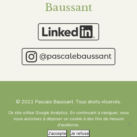
Baussant
© 2021 Pascale Baussant. Tous droits réservés.
Reproduction interdite sans atorisation.
Ce site utilise Google Analytics. En continuant à naviguer, vous
Contact :
contact@entreprise-climat.com
nous autorisez à déposer un cookie à des fins de mesure
d'audience.
Mentions Légales
J'accepte
Je refuse